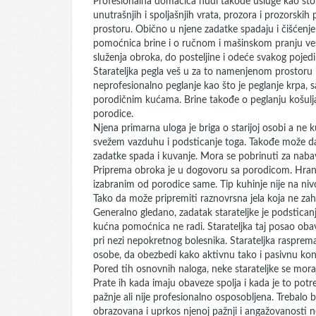
Profesionalna domaćica nudi takođe usluge kao što su
unutrašnjih i spoljašnjih vrata, prozora i prozorskih
prostoru. Obično u njene zadatke spadaju i čišćenj
pomoćnica brine i o ručnom i mašinskom pranju veša ,
služenja obroka, do posteljine i odeće svakog pojed
Starateljka pegla veš u za to namenjenom prostoru
neprofesionalno peglanje kao što je peglanje krpa, sa
porodičnim kućama. Brine takođe o peglanju košulja 
porodice.
Njena primarna uloga je briga o starijoj osobi a ne
svežem vazduhu i podsticanje toga. Takođe može dava
zadatke spada i kuvanje. Mora se pobrinuti za nab
Priprema obroka je u dogovoru sa porodicom. Hran
izabranim od porodice same. Tip kuhinje nije na ni
Tako da može pripremiti raznovrsna jela koja ne zah
Generalno gledano, zadatak starateljke je podstican
kućna pomoćnica ne radi. Starateljka taj posao obavl
pri nezi nepokretnog bolesnika. Starateljka rasprema
osobe, da obezbedi kako aktivnu tako i pasivnu kon
Pored tih osnovnih naloga, neke starateljke se mora
Prate ih kada imaju obaveze spolja i kada je to potr
pažnje ali nije profesionalno osposobljena. Trebalo 
obrazovana i uprkos njenoj pažnji i angažovanosti 