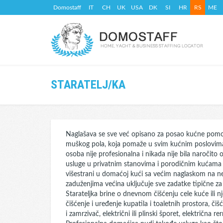
Domostaff
IT
CH
UK
USA
DK
SI
HR
RS
ME
STARATELJ/KA
Naglašava se sve već opisano za posao kućne pomoć
muškog pola, koja pomaže u svim kućnim poslovima, g
osoba nije profesionalna i nikada nije bila naročito
usluge u privatnim stanovima i porodičnim kućama i
višestrani u domaćoj kući sa većim naglaskom na ne
zaduženjima većina uključuje sve zadatke tipične za
Starateljka brine o dnevnom čišćenju cele kuće ili 
čišćenje i uređenje kupatila i toaletnih prostora, či
i zamrzivač, električni ili plinski šporet, električna re