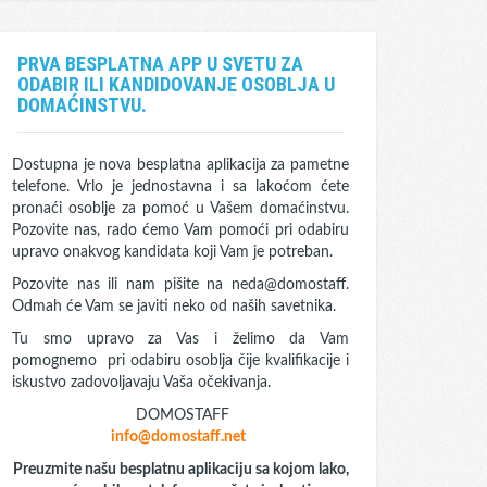
PRVA BESPLATNA APP U SVETU ZA
ODABIR ILI KANDIDOVANJE OSOBLJA U
DOMAĆINSTVU.
Dostupna je nova besplatna aplikacija za pametne
telefone. Vrlo je jednostavna i sa lakoćom ćete
pronaći osoblje za pomoć u Vašem domaćinstvu.
Pozovite nas, rado ćemo Vam pomoći pri odabiru
upravo onakvog kandidata koji Vam je potreban.
Pozovite nas ili nam pišite na neda@domostaff.
Odmah će Vam se javiti neko od naših savetnika.
Tu smo upravo za Vas i želimo da Vam
pomognemo pri odabiru osoblja čije kvalifikacije i
iskustvo zadovoljavaju Vaša očekivanja.
DOMOSTAFF
info@domostaff.net
Preuzmite našu besplatnu aplikaciju sa kojom lako,