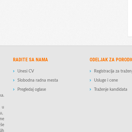
RADITE SA NAMA
ODELJAK ZA PORODI
Unesi CV
Registracija za traže
Slobodna radna mesta
Usluge i cene
Pregledaj oglase
Traženje kandidata
ka.
 u
u,
ine
še
ših