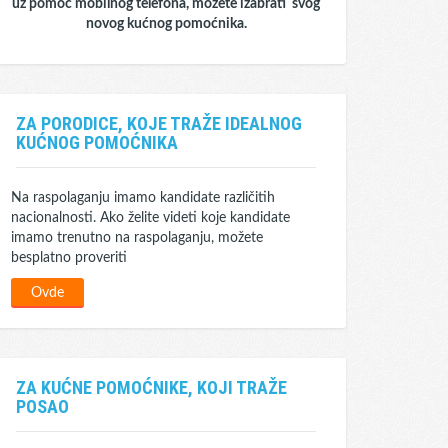
uz pomoć mobilnog telefona, možete izabrati svog
novog kućnog pomoćnika.
ZA PORODICE, KOJE TRAŽE IDEALNOG
KUĆNOG POMOĆNIKA
Na raspolaganju imamo kandidate različitih
nacionalnosti. Ako želite videti koje kandidate
imamo trenutno na raspolaganju, možete
besplatno proveriti
Ovde
ZA KUĆNE POMOĆNIKE, KOJI TRAŽE
POSAO