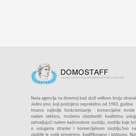
Naša agencija na dnevnoj bazi služi velikom broju strana
Jedini smo, koji postojimo neprekidno od 1983. godine.
Imamo najbolje funkcionisanje komercijalne mreže
našem sektoru, možemo obezbediti kvalitetnu uslug
zahvaljujući našem kadrovskom osoblju, osoblju koje br
o uslugama stranke i komercijalnom osoblju.Svo na
osoblje je uvek provereno, kvalifikovano i potpuno. Na