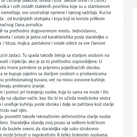
 čišćenje balkona, terasa i loža. Takođe brine i o čistoći
 polica i svih ostalih staklenih površina koje su u stambenom
e nameštaja, sve unutrašnje opreme i njenog sadržaja. Kućna
 od kunjinjskih stolnjaka i krpa koji se koriste prilikom
inačnog člana porodice.
 ili na prethodno dogovorenom mestu. Jednostavno,
lveta i ostalo je jedna od karakteristika posla starateljke u
/ bluza, majica, pantalona i ostale odeće za sve članove
 kućni zadaci. Tu spada takođe šetnja sa starijom osobom na
ti i injekcije, ako je za to prethodno osposobljena. U
avku hrane potrebne za pripremu pojedinačnih obroka.
a se kupuje zajedno sa starijom osobom u prodavnicama
vou profesionalnog kuvara, već na nivou osnovne kuhinje.
tevaju preterano znanje.
je i pomoć pri hranjenju osobe, koja to sama ne može i što
ja na uljudan način, kao što bi to učinila medicinska sestra
 i uređuje kuhinju posle obroka i dalje se zadržava kod starije
trolu nad njim.
ju posvetiti takođe rekreativnim aktivnostima starije osobe.
ebno. Starateljka obavlja svoj posao sa velikom količinom
bi da budete svesni, da starateljka nije usko strukovno
ne može brinuti o nepokretnim ili teško bolesnim osobama.