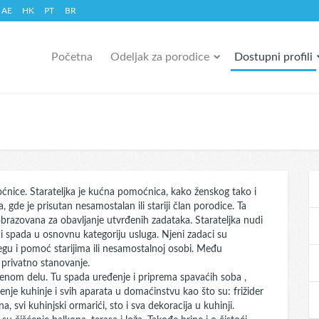
AE
HK
PT
BR
Početna
Odeljak za porodice
Dostupni profili
nice. Starateljka je kućna pomoćnica, kako ženskog tako i
de je prisutan nesamostalan ili stariji član porodice. Ta
 obrazovana za obavljanje utvrđenih zadataka. Starateljka nudi
 spada u osnovnu kategoriju usluga. Njeni zadaci su
gu i pomoć starijima ili nesamostalnoj osobi. Među
 privatno stanovanje.
njenom delu. Tu spada uređenje i priprema spavaćih soba ,
šćenje kuhinje i svih aparata u domaćinstvu kao što su: frižider
rna, svi kuhinjski ormarići, sto i sva dekoracija u kuhinji.