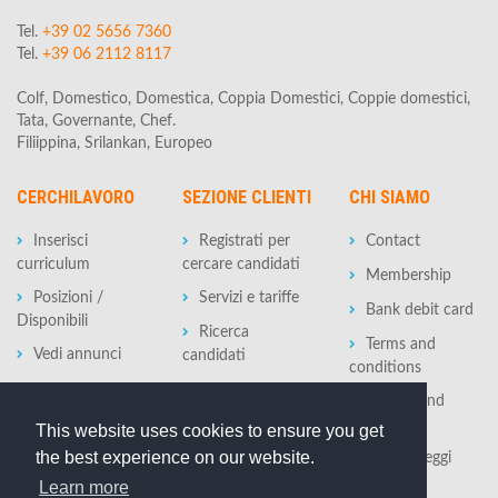
Tel.
+39 02 5656 7360
Tel.
+39 06 2112 8117
Colf, Domestico, Domestica, Coppia Domestici, Coppie domestici,
Tata, Governante, Chef.
Filiippina, Srilankan, Europeo
CERCHILAVORO
SEZIONE CLIENTI
CHI SIAMO
Inserisci
Registrati per
Contact
curriculum
cercare candidati
Membership
Posizioni /
Servizi e tariffe
Bank debit card
Disponibili
Ricerca
Terms and
Vedi annunci
candidati
conditions
Privacy and
policy
This website uses cookies to ensure you get
the best experience on our website.
Tasse e Leggi
Learn more