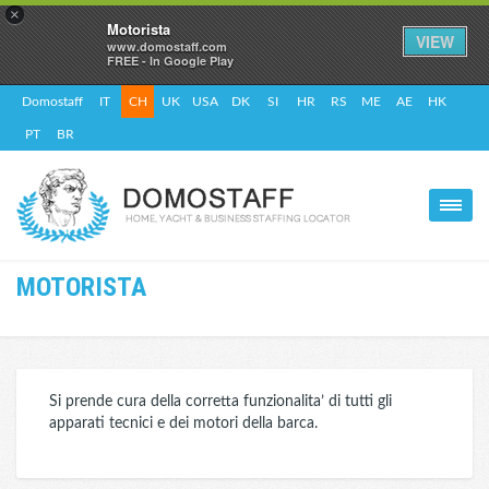
×
Motorista
VIEW
www.domostaff.com
FREE - In Google Play
Domostaff
IT
CH
UK
USA
DK
SI
HR
RS
ME
AE
HK
PT
BR
MOTORISTA
Si prende cura della corretta funzionalita’ di tutti gli
apparati tecnici e dei motori della barca.